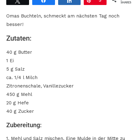
Tweet
Share
Share
Pin
3
SHARES
Omas Buchteln, schmeckt am nächsten Tag noch
besser!
Zutaten:
40 g Butter
1 Ei
5 g Salz
ca. 1/4 l Milch
Zitronenschale, Vanillezucker
450 g Mehl
20 g Hefe
40 g Zucker
Zubereitung:
1. Mehl und Salz mischen. Eine Mulde in der Mitte zu