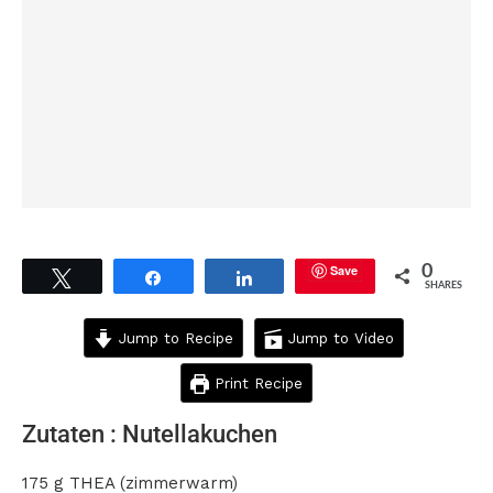
Save
0
Tweet
Share
Share
SHARES
Jump to Recipe
Jump to Video
Print Recipe
Zutaten : Nutellakuchen
175 g THEA (zimmerwarm)