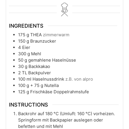
INGREDIENTS
175
g
THEA
zimmerwarm
150
g
Braunzucker
4
Eier
300
g
Mehl
50
g
gemahlene Haselnüsse
30
g
Backkakao
2
TL Backpulver
100
ml
Haselnussdrink
z.B. von alpro
100
g
+ 75 g Nutella
125
g
Frischkäse Doppelrahmstufe
INSTRUCTIONS
Backrohr auf 180 °C (Umluft: 160 °C) vorheizen.
Springform mit Backpapier auslegen oder
befetten und mit Mehl