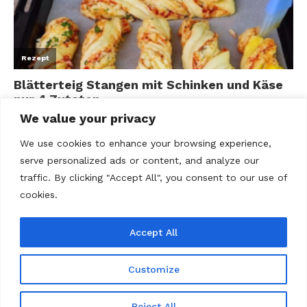
We value your privacy
We use cookies to enhance your browsing experience,
serve personalized ads or content, and analyze our
traffic. By clicking "Accept All", you consent to our use of
cookies.
Accept All
ABOUT US
Contact us
Datenschutz
Disclaimer
Kontakt
Privacy policy
Terms Of Use
Über uns
Customize
@2020 - All Right Reserved. Rezepte Home
Reject All