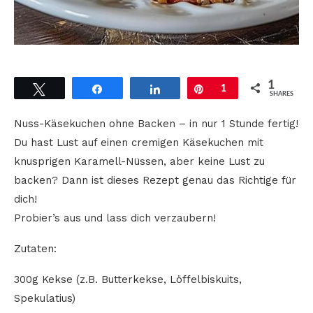
1
Tweet
Share
Share
Pin
1
SHARES
Nuss-Käsekuchen ohne Backen – in nur 1 Stunde fertig!
Du hast Lust auf einen cremigen Käsekuchen mit
knusprigen Karamell-Nüssen, aber keine Lust zu
backen? Dann ist dieses Rezept genau das Richtige für
dich!
Probier’s aus und lass dich verzaubern!
Zutaten:
300g Kekse (z.B. Butterkekse, Löffelbiskuits,
Spekulatius)