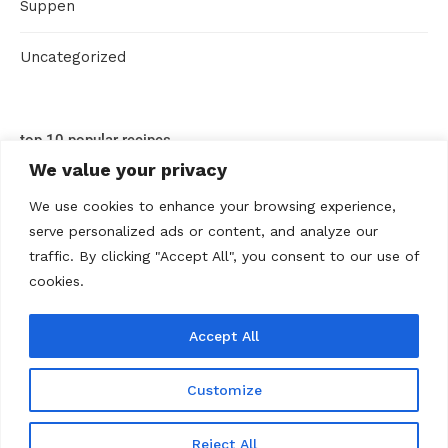
Suppen
Uncategorized
top 10 popular recipes
We value your privacy
We use cookies to enhance your browsing experience,
serve personalized ads or content, and analyze our
traffic. By clicking "Accept All", you consent to our use of
cookies.
Accept All
ABOUT US
Contact us
Datenschutz
Disclaimer
Kontakt
Privacy policy
Terms Of Use
Über uns
Customize
@2020 - All Right Reserved. Rezepte Home
Reject All