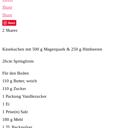
Share
Share
Save
2
Shares
Käsekuchen mit 500 g Magerquark & 250 g Himbeeren
26cm Springform
Für den Boden
110 g Butter, weich
110 g Zucker
1 Packung Vanillezucker
1 Ei
1 Prise(n) Salz
180 g Mehl
1 TL Backpulver