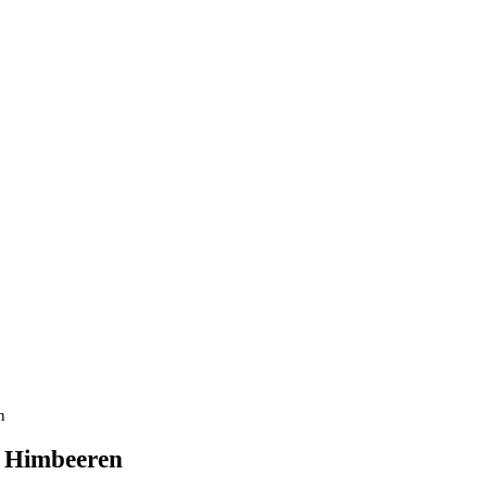
n
g Himbeeren