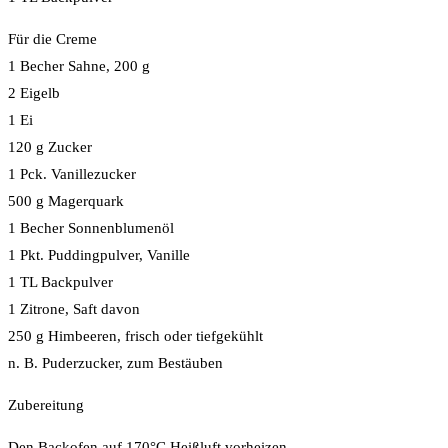
Für die Creme
1 Becher Sahne, 200 g
2 Eigelb
1 Ei
120 g Zucker
1 Pck. Vanillezucker
500 g Magerquark
1 Becher Sonnenblumenöl
1 Pkt. Puddingpulver, Vanille
1 TL Backpulver
1 Zitrone, Saft davon
250 g Himbeeren, frisch oder tiefgekühlt
n. B. Puderzucker, zum Bestäuben
Zubereitung
Den Backofen auf 170°C Heißluft vorheizen.