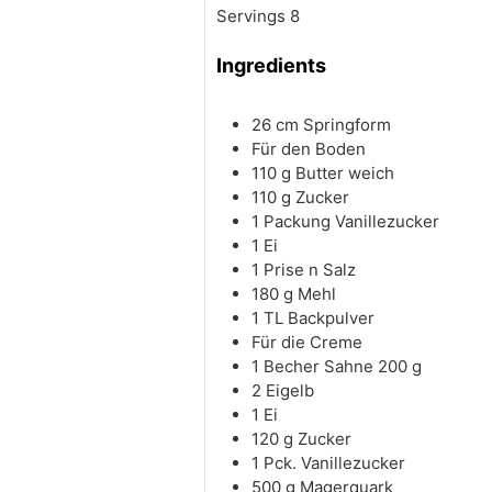
Servings
8
Ingredients
26
cm
Springform
Für den Boden
110
g
Butter
weich
110
g
Zucker
1
Packung Vanillezucker
1
Ei
1
Prise
n Salz
180
g
Mehl
1
TL Backpulver
Für die Creme
1
Becher Sahne
200 g
2
Eigelb
1
Ei
120
g
Zucker
1
Pck. Vanillezucker
500
g
Magerquark