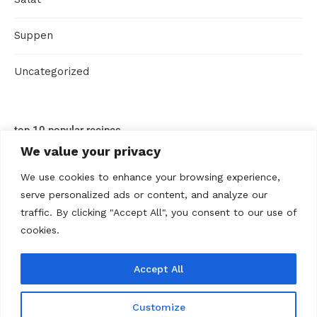
Suppen
Uncategorized
top 10 popular recipes
We value your privacy
We use cookies to enhance your browsing experience,
serve personalized ads or content, and analyze our
traffic. By clicking "Accept All", you consent to our use of
cookies.
Accept All
ABOUT US
Contact us
Datenschutz
Disclaimer
Kontakt
Privacy policy
Terms Of Use
Über uns
Customize