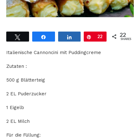
22
Tweet
Share
Share
Pin
22
SHARES
Italienische Cannoncini mit Puddingcreme
Zutaten :
500 g Blätterteig
2 EL Puderzucker
1 Eigelb
2 EL Milch
Für die Füllung: