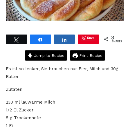
Save
3
Tweet
Share
Share
SHARES
Jump to Recipe
Print Recipe
Es ist so lecker, Sie brauchen nur Eier, Milch und 30g
Butter
Zutaten
230 ml lauwarme Milch
1/2 El Zucker
8 g Trockenhefe
1 Ei