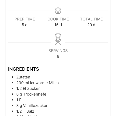
PREP TIME
COOK TIME
TOTAL TIME
5
d
15
d
20
d
SERVINGS
8
INGREDIENTS
Zutaten
230
ml
lauwarme Milch
1/2
El Zucker
8
g
Trockenhefe
1
Ei
8
g
Vanillezucker
1/2
TlSalz