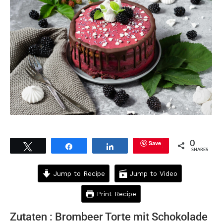
Save
0
Tweet
Share
Share
SHARES
Jump to Recipe
Jump to Video
Print Recipe
Zutaten : Brombeer Torte mit Schokolade