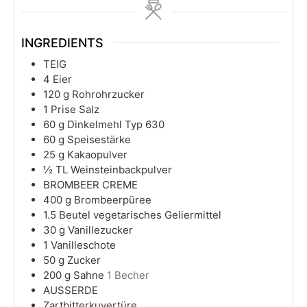
INGREDIENTS
TEIG
4
Eier
120
g
Rohrohrzucker
1
Prise Salz
60
g
Dinkelmehl Typ 630
60
g
Speisestärke
25
g
Kakaopulver
½
TL Weinsteinbackpulver
BROMBEER CREME
400
g
Brombeerpüree
1.5
Beutel vegetarisches Geliermittel
30
g
Vanillezucker
1
Vanilleschote
50
g
Zucker
200
g
Sahne
1 Becher
AUSSERDE
Zartbitterkuvertüre