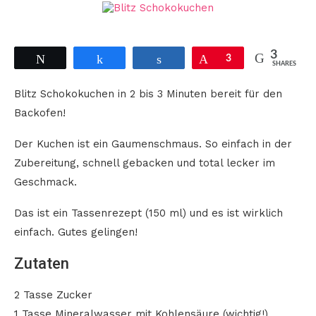
3
Tweet
Share
Share
Pin
3
SHARES
Blitz Schokokuchen in 2 bis 3 Minuten bereit für den
Backofen!
Der Kuchen ist ein Gaumenschmaus. So einfach in der
Zubereitung, schnell gebacken und total lecker im
Geschmack.
Das ist ein Tassenrezept (150 ml) und es ist wirklich
einfach. Gutes gelingen!
Zutaten
2 Tasse Zucker
1 Tasse Mineralwasser mit Kohlensäure (wichtig!)