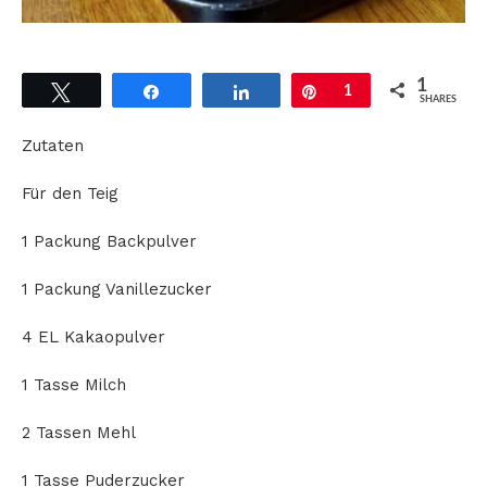
1
Tweet
Share
Share
Pin
1
SHARES
Zutaten
Für den Teig
1 Packung Backpulver
1 Packung Vanillezucker
4 EL Kakaopulver
1 Tasse Milch
2 Tassen Mehl
1 Tasse Puderzucker