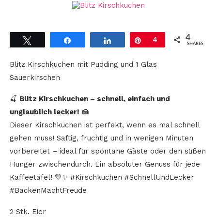
4
Tweet
Share
Share
Pin
4
SHARES
Blitz Kirschkuchen mit Pudding und 1 Glas
Sauerkirschen
🍒
Blitz Kirschkuchen – schnell, einfach und
unglaublich lecker! 🍰
Dieser Kirschkuchen ist perfekt, wenn es mal schnell
gehen muss! Saftig, fruchtig und in wenigen Minuten
vorbereitet – ideal für spontane Gäste oder den süßen
Hunger zwischendurch. Ein absoluter Genuss für jede
Kaffeetafel! 💛✨ #Kirschkuchen #SchnellUndLecker
#BackenMachtFreude
2 Stk. Eier