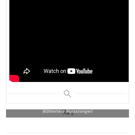
Blätterteig Nussstangerl