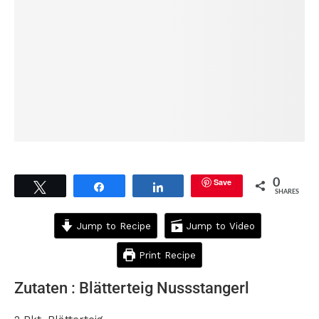
Save
0
Tweet
Share
Share
SHARES
Jump to Recipe
Jump to Video
Print Recipe
Zutaten : Blätterteig Nussstangerl