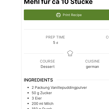
Mehl fur ca 10 Stücke
Print Recipe
PREP TIME
C
5
d
COURSE
CUISINE
Dessert
german
INGREDIENTS
2
Packung Vanillepuddingpulver
50
g
Zucker
3
Eier
200
ml
Milch
150
g
Quark