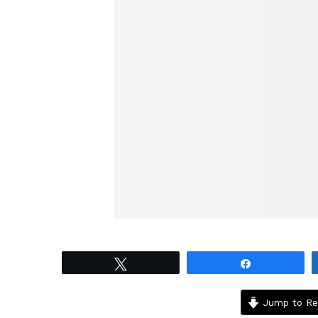
Tweet
Share
Jump to Re