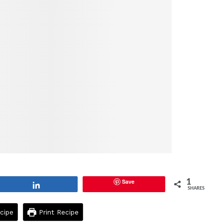
Save
1
Share
SHARES
cipe
Print Recipe